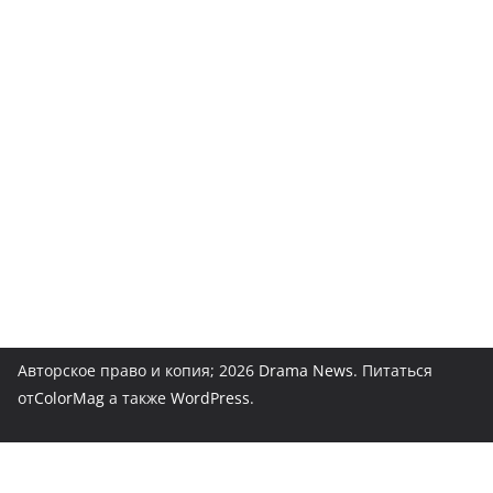
Авторское право и копия; 2026
Drama News
. Питаться
от
ColorMag
а также
WordPress
.