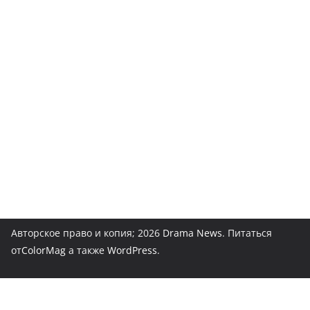
Авторское право и копия; 2026
Drama News
. Питаться
от
ColorMag
а также
WordPress
.