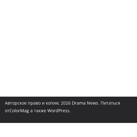
Авторское право и копия; 2026
Drama News
. Питаться
от
ColorMag
а также
WordPress
.