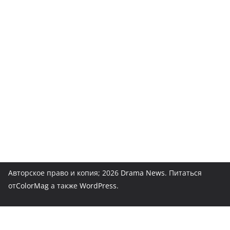
Авторское право и копия; 2026
Drama News
. Питаться
от
ColorMag
а также
WordPress
.