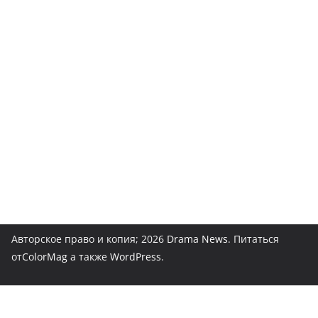
Авторское право и копия; 2026
Drama News
. Питаться
от
ColorMag
а также
WordPress
.