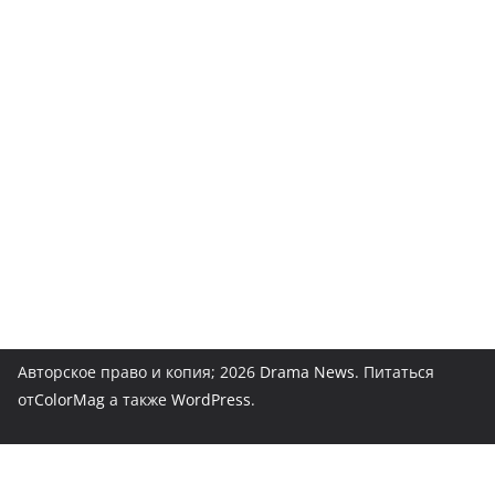
Авторское право и копия; 2026
Drama News
. Питаться
от
ColorMag
а также
WordPress
.