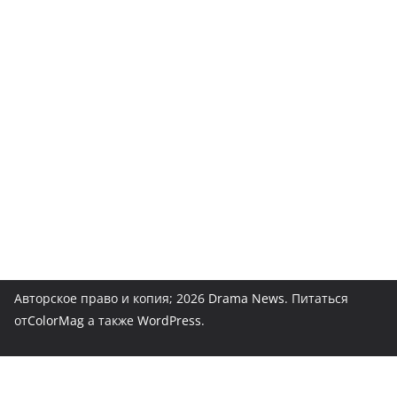
Авторское право и копия; 2026
Drama News
. Питаться
от
ColorMag
а также
WordPress
.