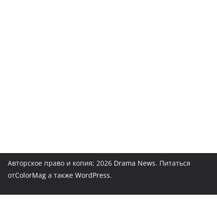
Авторское право и копия; 2026
Drama News
. Питаться
от
ColorMag
а также
WordPress
.