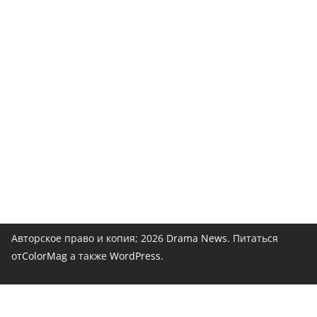
Авторское право и копия; 2026
Drama News
. Питаться
от
ColorMag
а также
WordPress
.