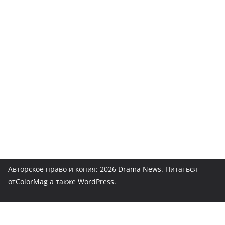
Авторское право и копия; 2026
Drama News
. Питаться
от
ColorMag
а также
WordPress
.