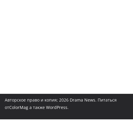
Авторское право и копия; 2026
Drama News
. Питаться
от
ColorMag
а также
WordPress
.