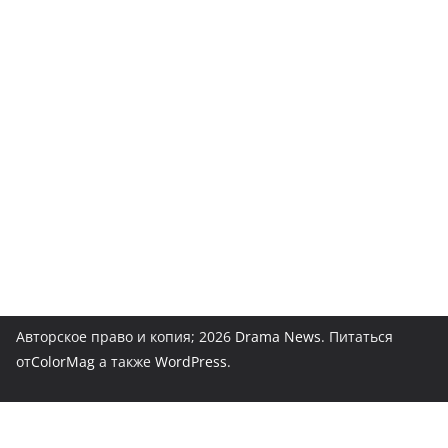
Авторское право и копия; 2026
Drama News
. Питаться
от
ColorMag
а также
WordPress
.