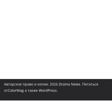
Авторское право и копия; 2026
Drama News
. Питаться
от
ColorMag
а также
WordPress
.