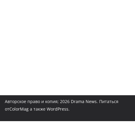
Авторское право и копия; 2026
Drama News
. Питаться
от
ColorMag
а также
WordPress
.